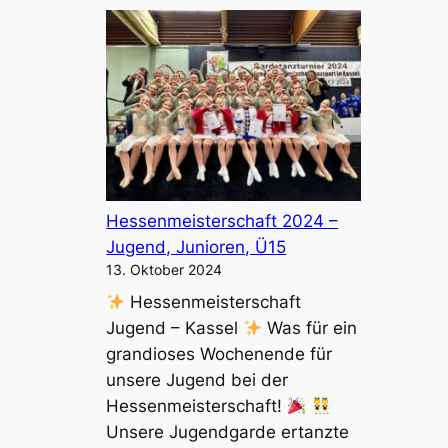
n
s
h
i
s
r
e
e
e
r
l
n
m
n
i
e
t
u
A
e
u
Hessenmeisterschaft 2024 –
n
s
Jugend, Junioren, Ü15
K
s
13. Oktober 2024
o
i
Hessenmeisterschaft
s
c
Jugend – Kassel
Was für ein
t
h
grandioses Wochenende für
ü
t
unsere Jugend bei der
m
–
Hessenmeisterschaft!
e
T
Unsere Jugendgarde ertanzte
n