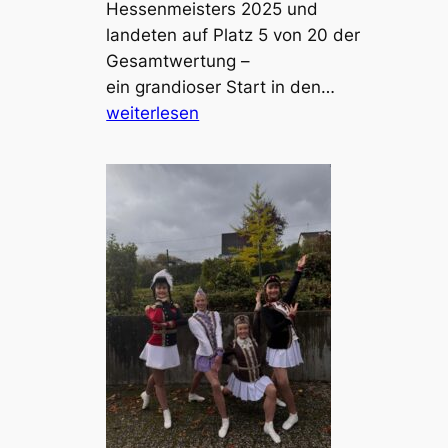
a
Hessenmeisters 2025 und
n
landeten auf Platz 5 von 20 der
z
Gesamtwertung –
m
Ü
ein grandioser Start in den…
a
1
weiterlesen
r
5
i
-
e
M
c
a
h
n
e
n
n
s
c
h
a
f
t