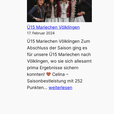
e
n
M
i
ö
o
l
r
Ü15 Mariechen Völklingen
c
e
17. Februar 2024
h
n
Ü15 Mariechen Völklingen Zum
e
,
Abschluss der Saison ging es
r
Ü
für unsere Ü15 Mariechen nach
–
1
Völklingen, wo sie sich allesamt
P
5
prima Ergebnisse sichern
u
konnten!
Celina –
n
Saisonbestleistung mit 252
k
Ü
Punkten…
weiterlesen
t
1
s
5
t
M
e
a