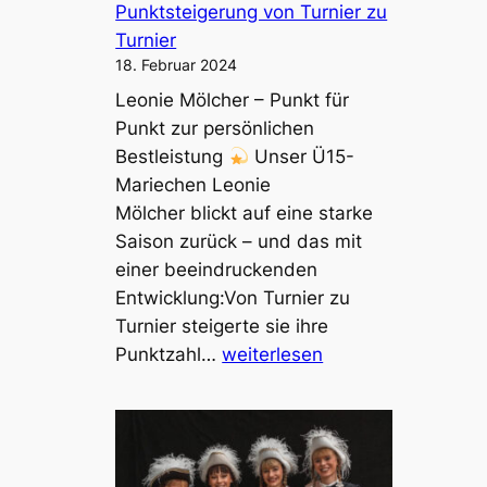
h
Punktsteigerung von Turnier zu
a
Turnier
f
18. Februar 2024
t
Leonie Mölcher – Punkt für
2
Punkt zur persönlichen
0
Bestleistung
Unser Ü15-
2
Mariechen Leonie
4
Mölcher blickt auf eine starke
–
Saison zurück – und das mit
J
einer beeindruckenden
u
Entwicklung:Von Turnier zu
g
Turnier steigerte sie ihre
e
L
Punktzahl…
weiterlesen
n
e
d
o
,
n
J
i
u