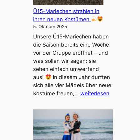
g
l
Ü15-Mariechen strahlen in
ä
ihren neuen Kostümen
n
5. Oktober 2025
z
Unsere Ü15-Mariechen haben
t
die Saison bereits eine Woche
b
vor der Gruppe eröffnet – und
e
was sollen wir sagen: sie
i
sehen einfach umwerfend
d
aus!
In diesem Jahr durften
e
sich alle vier Mädels über neue
r
Ü
Kostüme freuen,…
weiterlesen
H
1
e
5
s
-
s
M
e
a
n