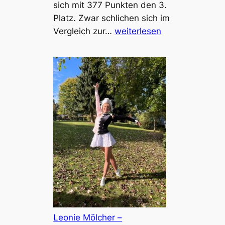
i
sich mit 377 Punkten den 3.
m
Platz. Zwar schlichen sich im
m
H
Vergleich zur…
weiterlesen
e
e
n
s
d
s
o
e
r
n
f
m
e
e
r
i
S
s
t
t
r
e
a
r
n
s
d
c
Leonie Mölcher –