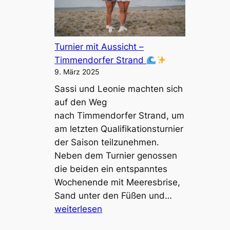
r
m
i
e
e
i
c
Turnier mit Aussicht –
s
h
Timmendorfer Strand
t
e
9. März 2025
e
n
Sassi und Leonie machten sich
r
s
auf den Weg
s
t
nach Timmendorfer Strand, um
c
r
am letzten Qualifikationsturnier
h
a
der Saison teilzunehmen.
a
h
Neben dem Turnier genossen
f
l
die beiden ein entspanntes
t
e
Wochenende mit Meeresbrise,
i
n
T
Sand unter den Füßen und…
n
i
u
weiterlesen
K
n
r
a
i