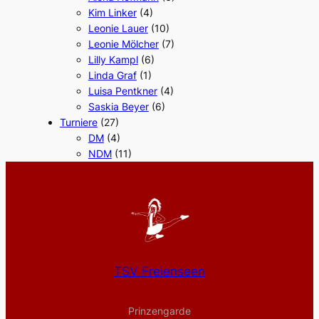
Kim Linker
(4)
Leonie Lauer
(10)
Leonie Mölcher
(7)
Lilly Kampl
(6)
Linda Graf
(1)
Luisa Pentkner
(4)
Saskia Beyer
(6)
Turniere
(27)
DM
(4)
NDM
(11)
TSV Freienseen
Prinzengarde