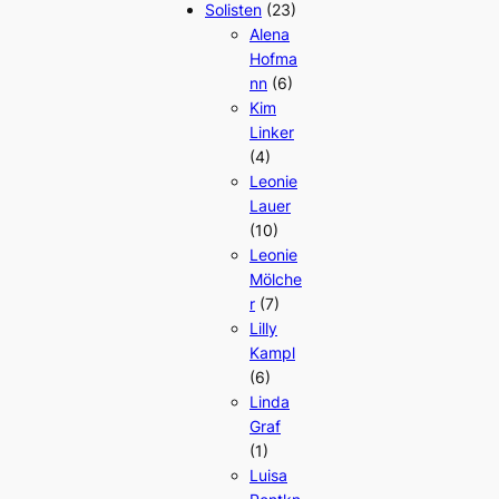
Solisten
(23)
Alena
Hofma
nn
(6)
Kim
Linker
(4)
Leonie
Lauer
(10)
Leonie
Mölche
r
(7)
Lilly
Kampl
(6)
Linda
Graf
(1)
Luisa