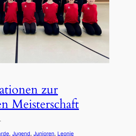
ationen zur
n Meisterschaft
—
rde
, 
Jugend
, 
Junioren
, 
Leonie