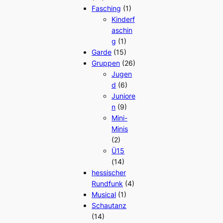
Fasching
(1)
Kinderf
aschin
g
(1)
Garde
(15)
Gruppen
(26)
Jugen
d
(6)
Juniore
n
(9)
Mini-
Minis
(2)
Ü15
(14)
hessischer
Rundfunk
(4)
Musical
(1)
Schautanz
(14)